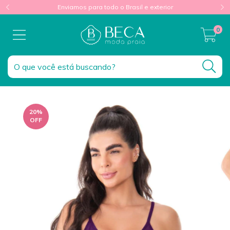
Enviamos para todo o Brasil e exterior
0
20
%
OFF