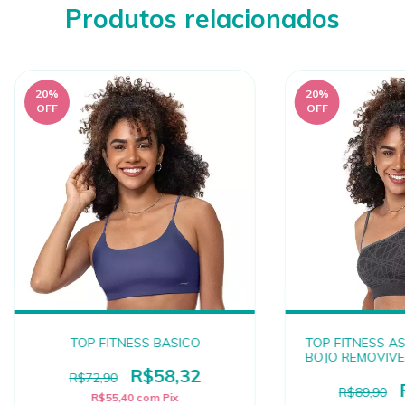
Produtos relacionados
20
%
20
%
OFF
OFF
TOP FITNESS BASICO
TOP FITNESS A
BOJO REMOVIVE
R$58,32
R$72,90
R$89,90
R$55,40
com
Pix