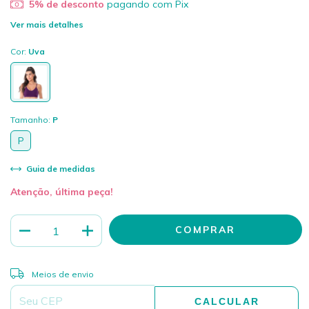
5% de desconto
pagando com Pix
Ver mais detalhes
Cor:
Uva
Tamanho:
P
P
Guia de medidas
Atenção, última peça!
ALTERAR CEP
Entregas para o CEP:
Meios de envio
CALCULAR