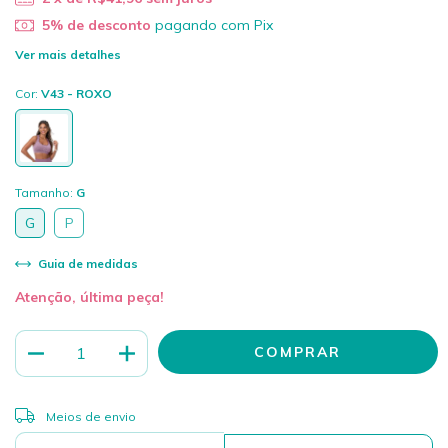
5% de desconto
pagando com Pix
Ver mais detalhes
Cor:
V43 - ROXO
Tamanho:
G
G
P
Guia de medidas
Atenção, última peça!
ALTERAR CEP
Entregas para o CEP:
Meios de envio