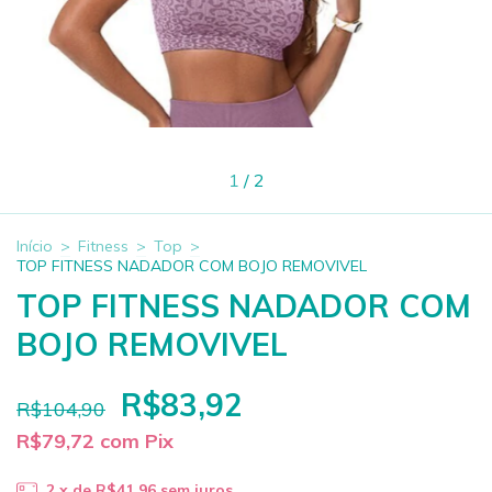
1
/
2
Início
>
Fitness
>
Top
>
TOP FITNESS NADADOR COM BOJO REMOVIVEL
TOP FITNESS NADADOR COM
BOJO REMOVIVEL
R$83,92
R$104,90
R$79,72
com
Pix
2
x de
R$41,96
sem juros