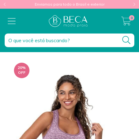
Enviamos para todo o Brasil e exterior
0
20
%
OFF