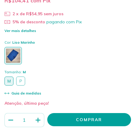
R$104,41
com
Pix
2
x de
R$54,95
sem juros
5% de desconto
pagando com Pix
Ver mais detalhes
Cor:
Liso Marinho
Tamanho:
M
M
P
Guia de medidas
Atenção, última peça!