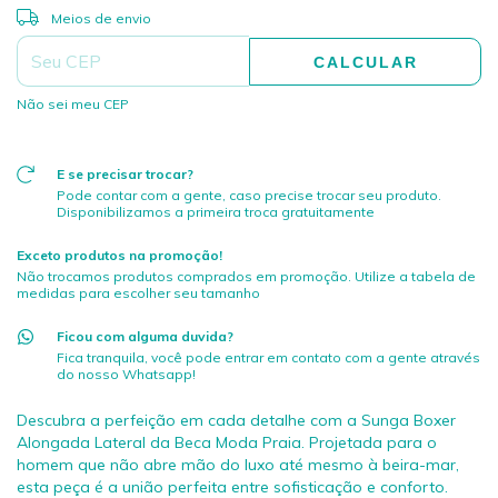
ALTERAR CEP
Entregas para o CEP:
Meios de envio
CALCULAR
Não sei meu CEP
E se precisar trocar?
Pode contar com a gente, caso precise trocar seu produto.
Disponibilizamos a primeira troca gratuitamente
Exceto produtos na promoção!
Não trocamos produtos comprados em promoção. Utilize a tabela de
medidas para escolher seu tamanho
Ficou com alguma duvida?
Fica tranquila, você pode entrar em contato com a gente através
do nosso Whatsapp!
Descubra a perfeição em cada detalhe com a Sunga Boxer
Alongada Lateral da Beca Moda Praia. Projetada para o
homem que não abre mão do luxo até mesmo à beira-mar,
esta peça é a união perfeita entre sofisticação e conforto.