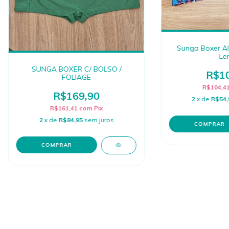
Sunga Boxer Al
Le
SUNGA BOXER C/ BOLSO /
R$10
FOLIAGE
R$104,4
R$169,90
2
x de
R$54,
R$161,41
com
Pix
2
x de
R$84,95
sem juros
COMPRAR
COMPRAR