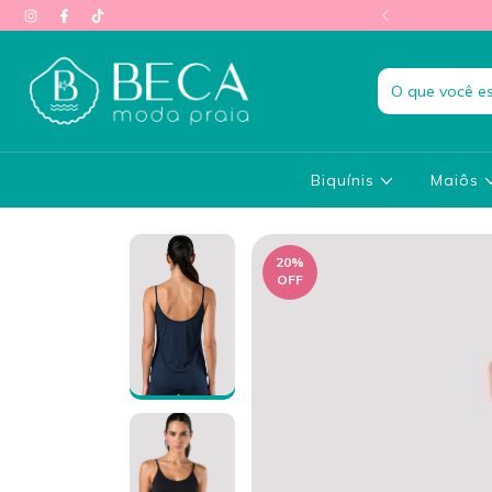
rete grátis acima de R$500
Biquínis
Maiôs
20
%
OFF