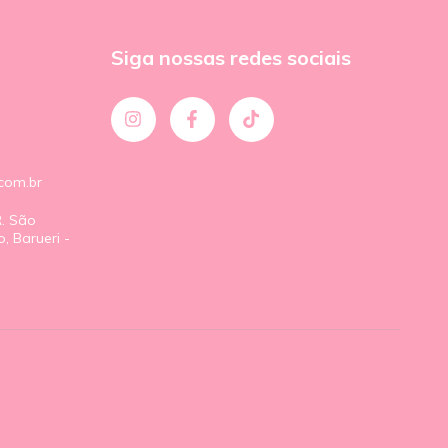
Siga nossas redes sociais
com.br
R. São
, Barueri -