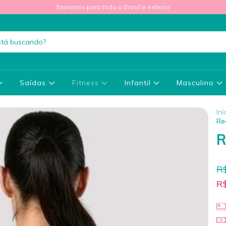
Enviamos para todo o Brasil e exterior
Saídas
Fitness
Infantil
Masculino
Iní
Re
R
R
R