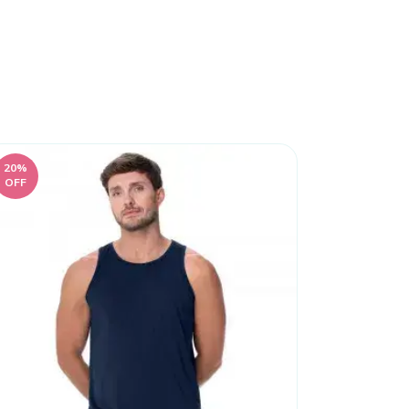
20
%
20
%
OFF
OFF