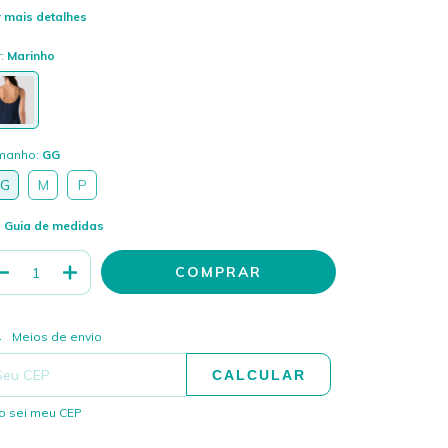
 mais detalhes
r:
Marinho
manho:
GG
G
M
P
Guia de medidas
ALTERAR CEP
regas para o CEP:
Meios de envio
CALCULAR
o sei meu CEP