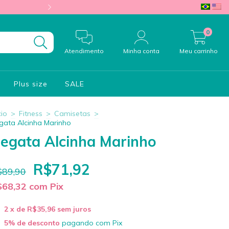
10%OFF na primeira compra c
0
Atendimento
Minha conta
Meu carrinho
Plus size
SALE
cio
>
Fitness
>
Camisetas
>
gata Alcinha Marinho
egata Alcinha Marinho
R$71,92
$89,90
$68,32
com
Pix
2
x de
R$35,96
sem juros
5% de desconto
pagando com Pix