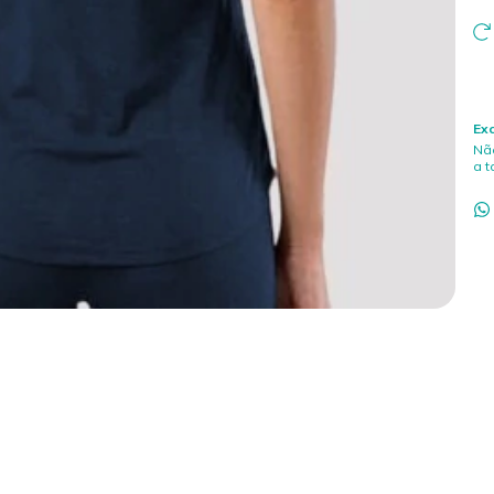
Ex
Nã
a 