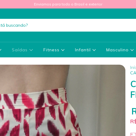
Enviamos para todo o Brasil e exterior
Saídas
Fitness
Infantil
Masculino
Iní
CA
C
F
R