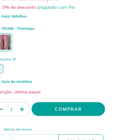
5% de desconto
pagando com Pix
 mais detalhes
r:
EX266 - Flamingo
manho:
P
P
Guia de medidas
enção, última peça!
ALTERAR CEP
regas para o CEP:
Meios de envio