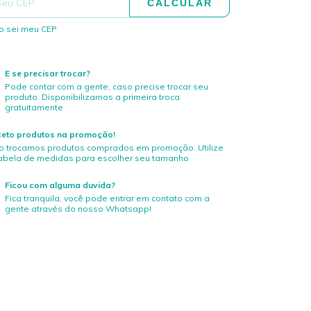
CALCULAR
o sei meu CEP
E se precisar trocar?
Pode contar com a gente, caso precise trocar seu
produto. Disponibilizamos a primeira troca
gratuitamente
ceto produtos na promoção!
o trocamos produtos comprados em promoção. Utilize
tabela de medidas para escolher seu tamanho
Ficou com alguma duvida?
Fica tranquila, você pode entrar em contato com a
gente através do nosso Whatsapp!