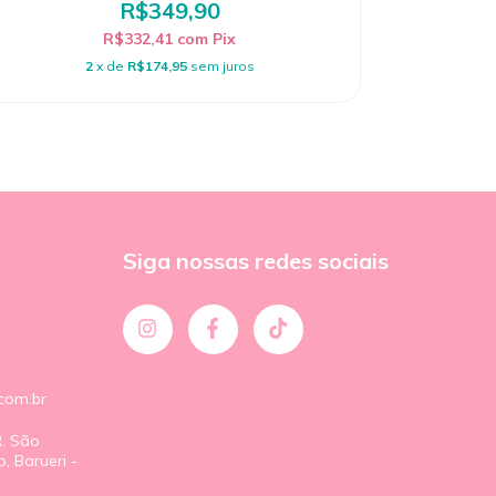
R$349,90
R$332,41
com
Pix
2
x de
R$174,95
sem juros
Siga nossas redes sociais
com.br
R. São
, Barueri -