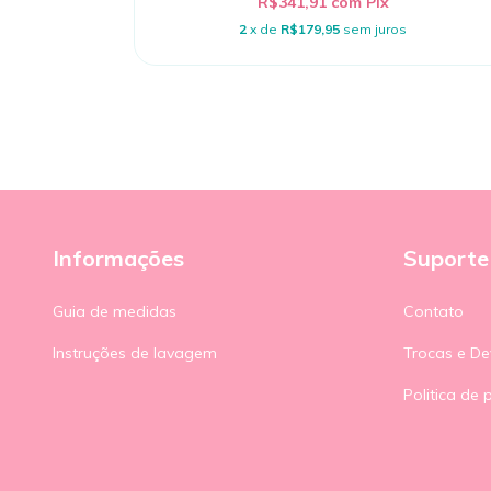
R$341,91
com
Pix
2
x de
R$179,95
sem juros
Informações
Suporte
Guia de medidas
Contato
Instruções de lavagem
Trocas e De
Politica de 