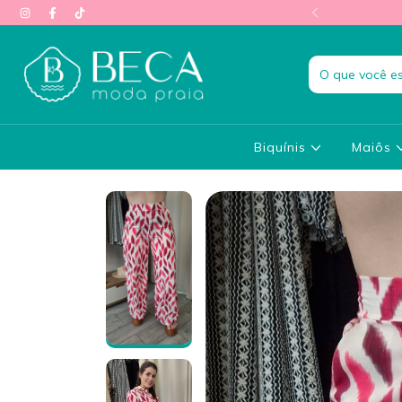
rete grátis acima de R$500
Biquínis
Maiôs