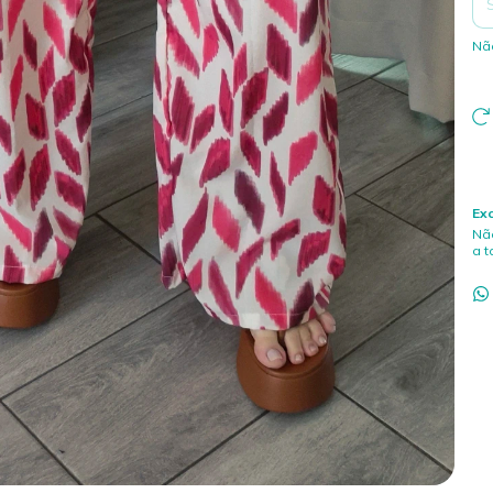
Nã
Ex
Nã
a 