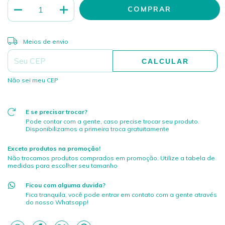
ALTERAR CEP
Entregas para o CEP:
Meios de envio
CALCULAR
Não sei meu CEP
E se precisar trocar?
Pode contar com a gente, caso precise trocar seu produto.
Disponibilizamos a primeira troca gratuitamente
Exceto produtos na promoção!
Não trocamos produtos comprados em promoção. Utilize a tabela de
medidas para escolher seu tamanho
Ficou com alguma duvida?
Fica tranquila, você pode entrar em contato com a gente através
do nosso Whatsapp!