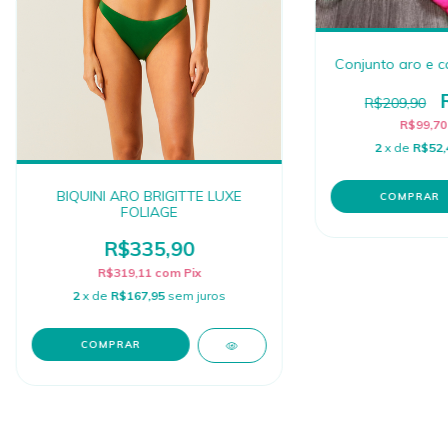
Conjunto aro e ca
R$209,90
R$99,7
2
x de
R$52,
BIQUINI ARO BRIGITTE LUXE
COMPRAR
FOLIAGE
R$335,90
R$319,11
com
Pix
2
x de
R$167,95
sem juros
COMPRAR