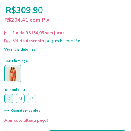
R$309,90
R$294,41
com
Pix
2
x de
R$154,95
sem juros
5% de desconto
pagando com Pix
Ver mais detalhes
Cor:
Flamingo
Tamanho:
G
G
M
P
Guia de medidas
Atenção, última peça!