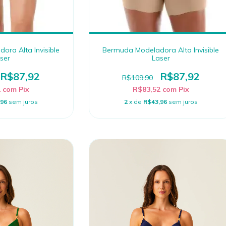
ra Alta Invisible
Bermuda Modeladora Alta Invisible
ser
Laser
R$87,92
R$87,92
R$109,90
2
com
Pix
R$83,52
com
Pix
,96
sem juros
2
x de
R$43,96
sem juros