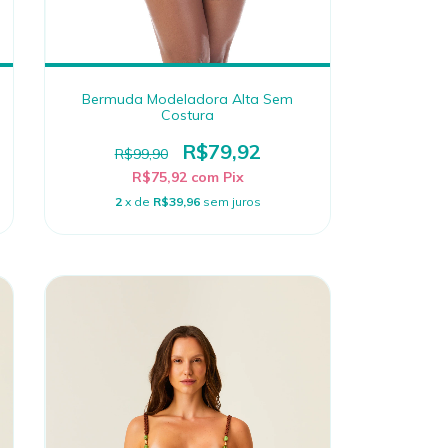
Bermuda Modeladora Alta Sem
Costura
R$79,92
R$99,90
R$75,92
com
Pix
2
x de
R$39,96
sem juros