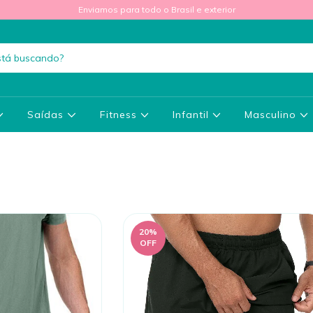
Enviamos para todo o Brasil e exterior
Saídas
Fitness
Infantil
Masculino
20
%
OFF