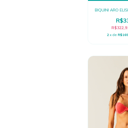
BIQUINI ARO EL
R$3
R$322,
2
x de
R$169