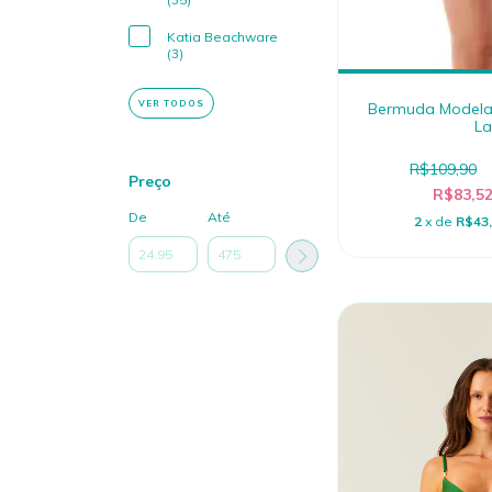
Katia Beachware
(3)
VER TODOS
Bermuda Modelado
La
R$109,90
Preço
R$83,5
De
Até
2
x de
R$43