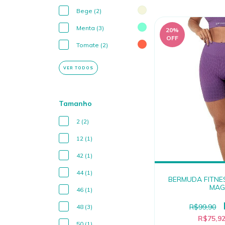
Bege (2)
Menta (3)
20
%
OFF
Tomate (2)
VER TODOS
Tamanho
2 (2)
12 (1)
42 (1)
44 (1)
BERMUDA FITNE
MAG
46 (1)
R$99,90
48 (3)
R$75,9
50 (1)