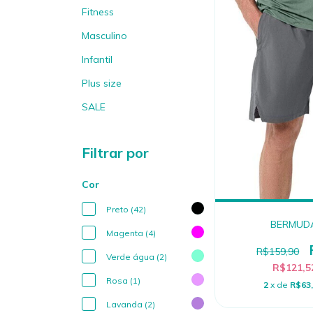
Fitness
Masculino
Infantil
Plus size
SALE
Filtrar por
Cor
Preto (42)
BERMUDA
Magenta (4)
R$159,90
Verde água (2)
R$121,
Rosa (1)
2
x de
R$63
Lavanda (2)