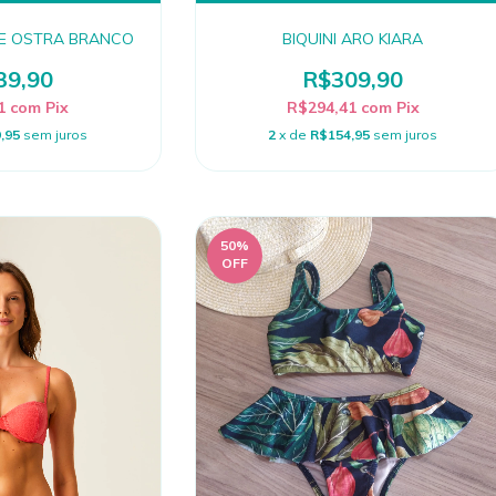
ISE OSTRA BRANCO
BIQUINI ARO KIARA
39,90
R$309,90
91
com
Pix
R$294,41
com
Pix
,95
sem juros
2
x de
R$154,95
sem juros
50
%
OFF