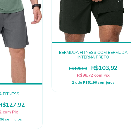
BERMUDA FITNESS COM BERMUDA
INTERNA PRETO
R$103,92
R$129,90
R$98,72
com
Pix
2
x de
R$51,96
sem juros
 FITNESS
R$127,92
52
com
Pix
,96
sem juros