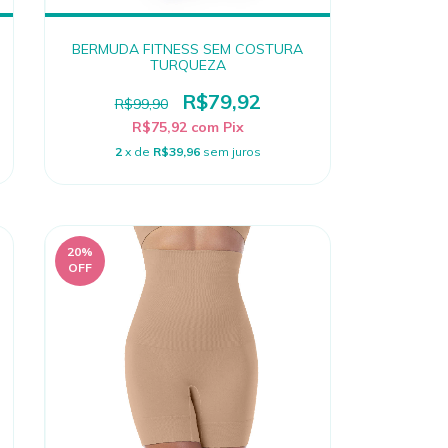
BERMUDA FITNESS SEM COSTURA
TURQUEZA
R$79,92
R$99,90
R$75,92
com
Pix
2
x de
R$39,96
sem juros
20
%
OFF