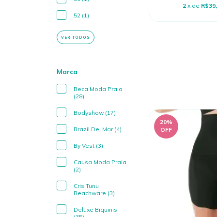
2
x de
R$39
52 (1)
VER TODOS
Marca
Beca Moda Praia
(28)
Bodyshow (17)
20
%
Brazil Del Mar (4)
OFF
By Vest (3)
Causa Moda Praia
(2)
Cris Tunu
Beachware (3)
Deluxe Biquinis
(35)