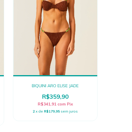
BIQUINI ARO ELISE JADE
R$359,90
R$341,91
com
Pix
2
x de
R$179,95
sem juros