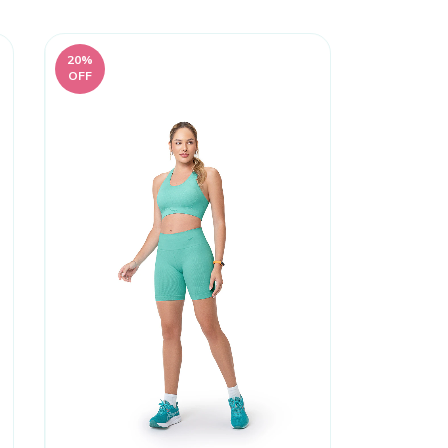
20
%
OFF