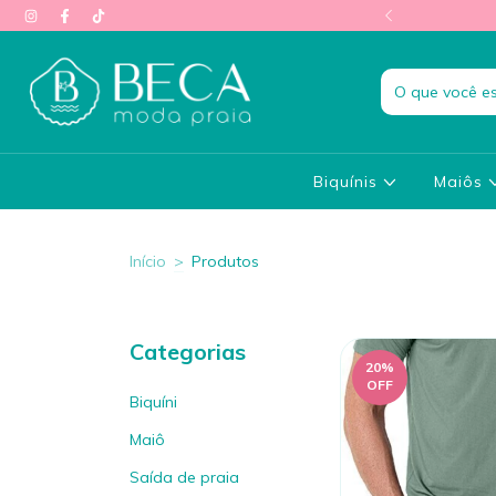
rete grátis acima de R$500
Biquínis
Maiôs
Início
>
Produtos
Categorias
20
%
OFF
Biquíni
Maiô
Saída de praia