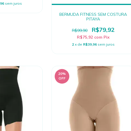
,96
sem juros
BERMUDA FITNESS SEM COSTURA
PITAYA
R$79,92
R$99,90
R$75,92
com
Pix
2
x de
R$39,96
sem juros
20
%
OFF