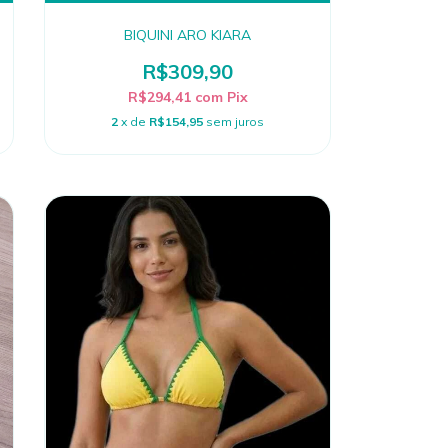
BIQUINI ARO KIARA
R$309,90
R$294,41
com
Pix
2
x de
R$154,95
sem juros